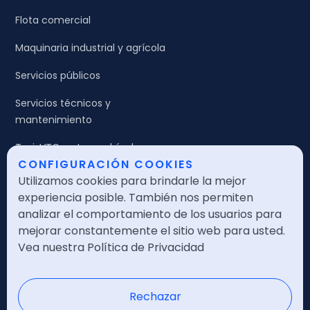
Flota comercial
Maquinaria industrial y agrícola
Servicios públicos
Servicios técnicos y
mantenimiento
Taxi, VTC y otros vehículos
CONFIGURACIÓN COOKIES
Transporte general
Utilizamos cookies para brindarle la mejor
experiencia posible. También nos permiten
Transporte ADR
analizar el comportamiento de los usuarios para
mejorar constantemente el sitio web para usted.
Transporte frigorífico
Vea nuestra Política de Privacidad
Transporte urgente
Rechazar