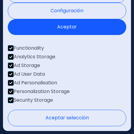
Partners
Configuración
Integraciones
Aceptar
Programa Partners
Functionality
Más información
Analytics Storage
Casos de éxito
Ad Storage
Ad User Data
Blog
Ad Personalisation
Movertis TV
Personalization Storage
Recursos
Security Storage
Movertis Academy
Aceptar selección
Acerca de