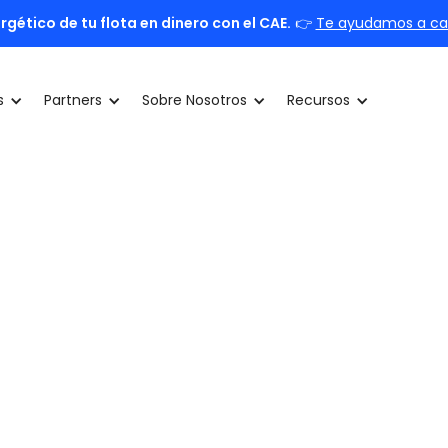
rgético de tu flota en dinero con el CAE.
👉
Te ayudamos a calc
s
Partners
Sobre Nosotros
Recursos