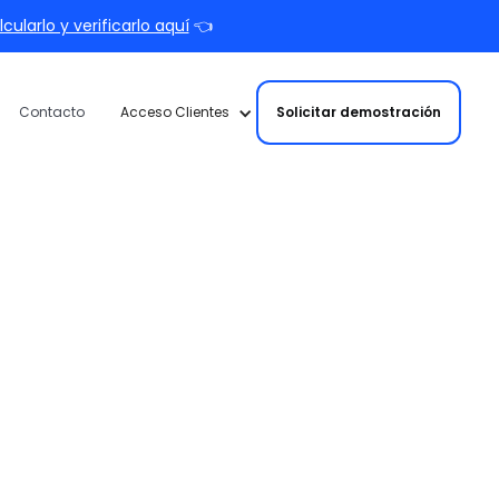
ularlo y verificarlo aquí
👈
Solicitar demostración
Contacto
Acceso Clientes