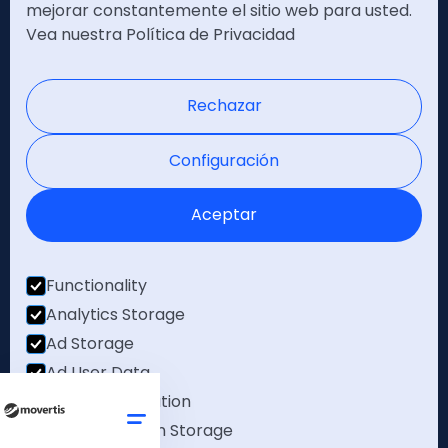
mejorar constantemente el sitio web para usted.
Vea nuestra Política de Privacidad
Política de privacidad
Nota legal
Rechazar
Certificaciones
Configuración
Aceptar
Functionality
Analytics Storage
Ad Storage
Ad User Data
Ad Personalisation
Personalization Storage