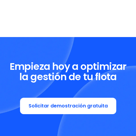
Empieza hoy a optimizar
la gestión de tu flota
Solicitar demostración gratuita