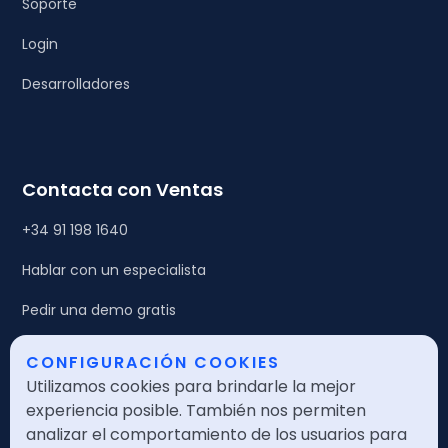
Soporte
Login
Desarrolladores
Contacta con Ventas
+34 91 198 1640
Hablar con un especialista
Pedir una demo gratis
CONFIGURACIÓN COOKIES
Legales
Utilizamos cookies para brindarle la mejor
Política de calidad
experiencia posible. También nos permiten
analizar el comportamiento de los usuarios para
Política de seguridad