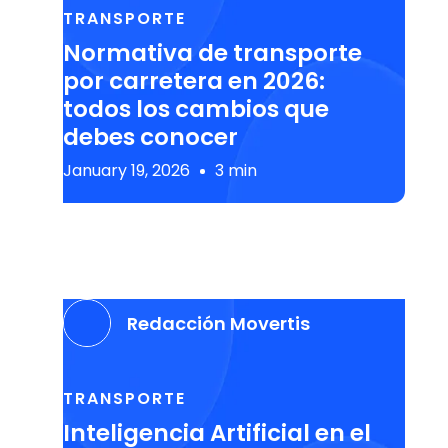
TRANSPORTE
Normativa de transporte
por carretera en 2026:
todos los cambios que
debes conocer
January 19, 2026
3 min
Redacción Movertis
TRANSPORTE
Inteligencia Artificial en el