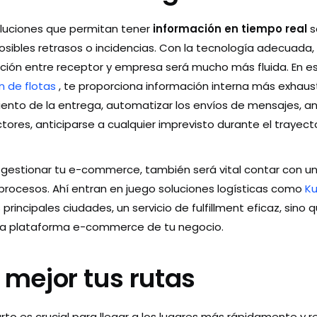
luciones que permitan tener
información en tiempo real
s
osibles retrasos o incidencias. Con la tecnología adecuada, 
ción entre receptor y empresa será mucho más fluida. En es
n de flotas
, te proporciona información interna más exhaus
ento de la entrega, automatizar los envíos de mensajes, anal
res, anticiparse a cualquier imprevisto durante el trayecto 
de gestionar tu e-commerce, también será vital contar con 
procesos. Ahí entran en juego soluciones logísticas como
K
rincipales ciudades, un servicio de fulfillment eficaz, sino
 la plataforma e-commerce de tu negocio.
a mejor tus rutas
arto es crucial para llegar a los lugares más rápidamente y ren