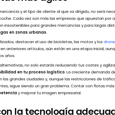
rcancía y el tipo de cliente al que va dirigido, no será neces
 coche. Cada vez son más las empresas que apuestan por al
n insostenibles para grandes mercancías y para largas dist
regas en zonas urbanas
.
ilizados, destacan el uso de bicicletas, las motos y los
drone
n anteriores artículos, aún están en una etapa inicial, au
os años.
s alternativas, no solo estarás reduciendo tus costes y agiliz
ibilidad en tu proceso logístico
. La creciente demanda de 
 las grandes ciudades y, aunque las restricciones de tráfico
tes, sigue siendo un gran problema. Contar con flotas más
petencia
y mejorar tu imagen empresarial.
con la tecnología adecua