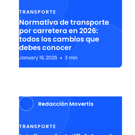
TRANSPORTE
Normativa de transporte
por carretera en 2026:
todos los cambios que
debes conocer
January 19, 2026
3 min
Redacción Movertis
TRANSPORTE