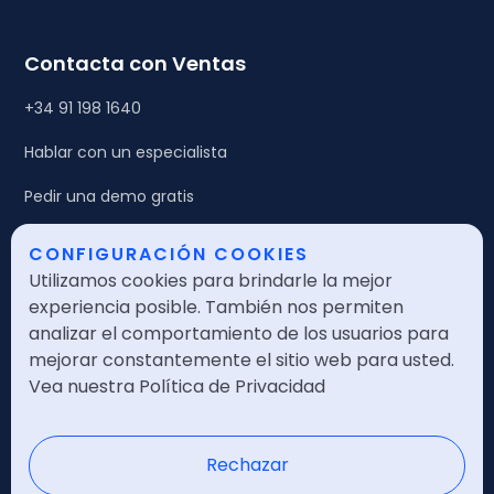
Contacta con Ventas
+34 91 198 1640
Hablar con un especialista
Pedir una demo gratis
CONFIGURACIÓN COOKIES
Legales
Utilizamos cookies para brindarle la mejor
Política de calidad
experiencia posible. También nos permiten
analizar el comportamiento de los usuarios para
Política de seguridad
mejorar constantemente el sitio web para usted.
Vea nuestra Política de Privacidad
Política de privacidad
Nota legal
Rechazar