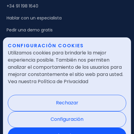
+34 91 198 1640
Hablar con un especialista
Pedir una demo gratis
CONFIGURACIÓN COOKIES
Legales
Utilizamos cookies para brindarle la mejor
Política de calidad
experiencia posible. También nos permiten
analizar el comportamiento de los usuarios para
Política de seguridad
mejorar constantemente el sitio web para usted.
Vea nuestra Política de Privacidad
Política de privacidad
Nota legal
Rechazar
Certificaciones
Configuración