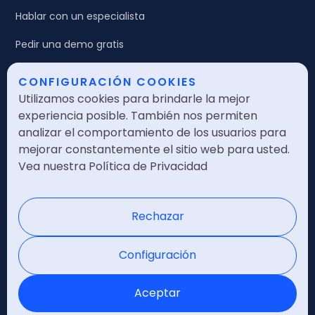
Hablar con un especialista
Pedir una demo gratis
CONFIGURACIÓN COOKIES
Legales
Utilizamos cookies para brindarle la mejor
Política de calidad
experiencia posible. También nos permiten
analizar el comportamiento de los usuarios para
Política de seguridad
mejorar constantemente el sitio web para usted.
Vea nuestra Política de Privacidad
Política de privacidad
Nota legal
Rechazar
Certificaciones
Configuración
Aceptar