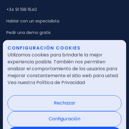
+34 91 198 1640
Hablar con un especialista
Pedir una demo gratis
CONFIGURACIÓN COOKIES
Legales
Utilizamos cookies para brindarle la mejor
Política de calidad
experiencia posible. También nos permiten
analizar el comportamiento de los usuarios para
Política de seguridad
mejorar constantemente el sitio web para usted.
Vea nuestra Política de Privacidad
Política de privacidad
Nota legal
Rechazar
Certificaciones
Configuración