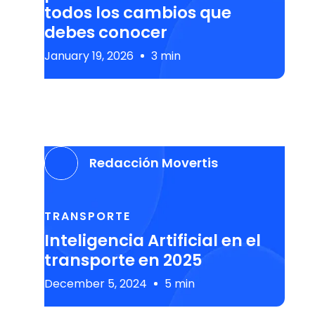
todos los cambios que
debes conocer
January 19, 2026
3 min
Redacción Movertis
TRANSPORTE
Inteligencia Artificial en el
transporte en 2025
December 5, 2024
5 min