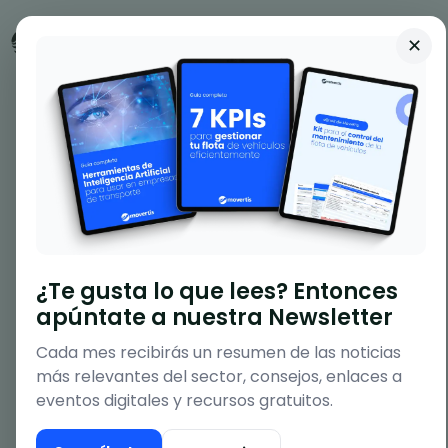
✕
Flotas de vehículos
Cómo integrar tu
ERP con un sistema
¿Te gusta lo que lees? Entonces
de gestión de flotas
apúntate a nuestra Newsletter
Cada mes recibirás un resumen de las noticias
July 7, 2026
3 min
más relevantes del sector, consejos, enlaces a
eventos digitales y recursos gratuitos.