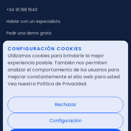
+34 91 198 1640
Hablar con un especialista
Pedir una demo gratis
CONFIGURACIÓN COOKIES
Legales
Utilizamos cookies para brindarle la mejor
Política de calidad
experiencia posible. También nos permiten
analizar el comportamiento de los usuarios para
Política de seguridad
mejorar constantemente el sitio web para usted.
Vea nuestra Política de Privacidad
Política de privacidad
Nota legal
Rechazar
Certificaciones
Configuración