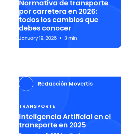
Normativa de transporte
por carretera en 2026:
todos los cambios que
debes conocer
January 19, 2026
3 min
Redacción Movertis
TRANSPORTE
Inteligencia Artificial en el
transporte en 2025