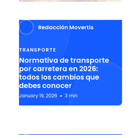
Redacción Movertis
TRANSPORTE
Normativa de transporte
por carretera en 2026:
todos los cambios que
debes conocer
January 19, 2026
3 min