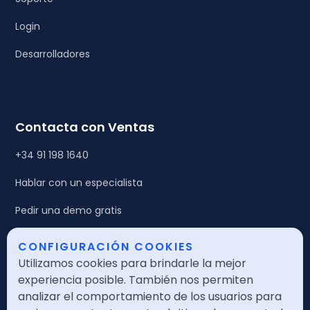
Login
Desarrolladores
Contacta con Ventas
+34 91 198 1640
Hablar con un especialista
Pedir una demo gratis
CONFIGURACIÓN COOKIES
Legales
Utilizamos cookies para brindarle la mejor
Política de calidad
experiencia posible. También nos permiten
analizar el comportamiento de los usuarios para
Política de seguridad