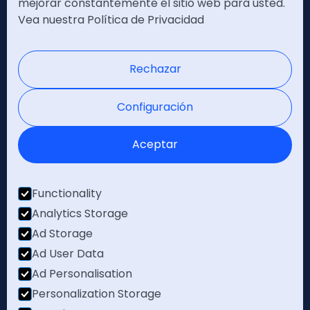
mejorar constantemente el sitio web para usted.
Vea nuestra Política de Privacidad
Política de privacidad
Nota legal
Rechazar
Certificaciones
Configuración
Aceptar
Functionality
Analytics Storage
Ad Storage
Ad User Data
Ad Personalisation
Personalization Storage