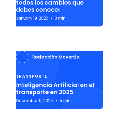
todos los cambios que
debes conocer
January 19, 2026
3 min
Redacción Movertis
TRANSPORTE
Inteligencia Artificial en el
transporte en 2025
December 5, 2024
5 min