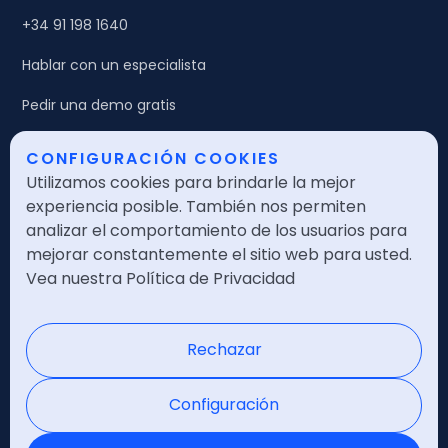
+34 91 198 1640
Hablar con un especialista
Pedir una demo gratis
CONFIGURACIÓN COOKIES
Legales
Utilizamos cookies para brindarle la mejor
Política de calidad
experiencia posible. También nos permiten
analizar el comportamiento de los usuarios para
Política de seguridad
mejorar constantemente el sitio web para usted.
Vea nuestra Política de Privacidad
Política de privacidad
Nota legal
Rechazar
Certificaciones
Configuración