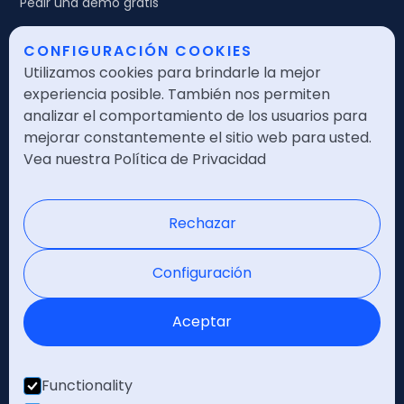
Pedir una demo gratis
CONFIGURACIÓN COOKIES
Legales
Utilizamos cookies para brindarle la mejor
Política de calidad
experiencia posible. También nos permiten
analizar el comportamiento de los usuarios para
Política de seguridad
mejorar constantemente el sitio web para usted.
Vea nuestra Política de Privacidad
Política de privacidad
Nota legal
Rechazar
Certificaciones
Configuración
Aceptar
Functionality