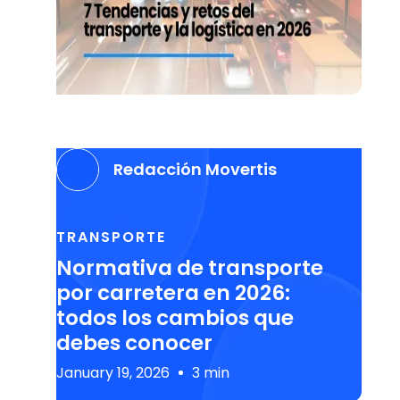
Redacción Movertis
TRANSPORTE
Normativa de transporte
por carretera en 2026:
todos los cambios que
debes conocer
January 19, 2026
3 min