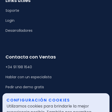
Links útiles
Soporte
Login
Desarrolladores
Contacta con Ventas
+34 91 198 1640
Hablar con un especialista
Pedir una demo gratis
CONFIGURACIÓN COOKIES
Legales
Utilizamos cookies para brindarle la mejor
Política de calidad