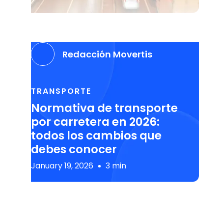
Redacción Movertis
TRANSPORTE
Normativa de transporte
por carretera en 2026:
todos los cambios que
debes conocer
January 19, 2026
3 min