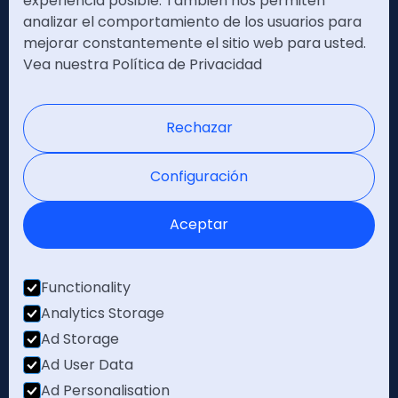
experiencia posible. También nos permiten
analizar el comportamiento de los usuarios para
Política de seguridad
mejorar constantemente el sitio web para usted.
Vea nuestra Política de Privacidad
Política de privacidad
Nota legal
Rechazar
Certificaciones
Configuración
Aceptar
Functionality
Analytics Storage
Ad Storage
Ad User Data
Ad Personalisation