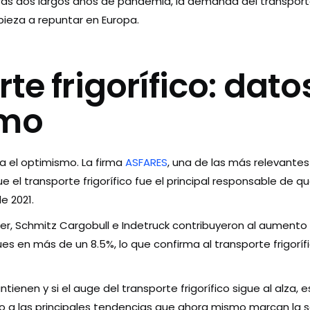
tras dos largos años de pandemia, la demanda del transporte 
pieza a repuntar en Europa.
te frigorífico: dato
smo
a el optimismo. La firma
ASFARES
, una de las más relevantes
 el transporte frigorífico fue el principal responsable de q
e 2021.
r, Schmitz Cargobull e Indetruck contribuyeron al aumento
s en más de un 8.5%, lo que confirma al transporte frigor
tienen y si el auge del transporte frigorífico sigue al alza,
o a las principales tendencias que ahora mismo marcan la s