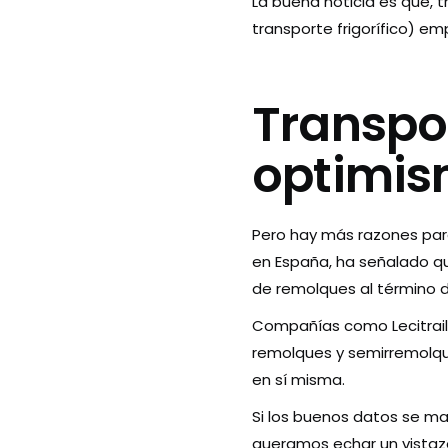
La buena noticia es que, 
transporte frigorífico) em
Transpor
optimi
Pero hay más razones par
en España, ha señalado que
de remolques al término d
Compañías como Lecitraile
remolques y semirremolque
en sí misma.
Si los buenos datos se man
queramos echar un vistaz