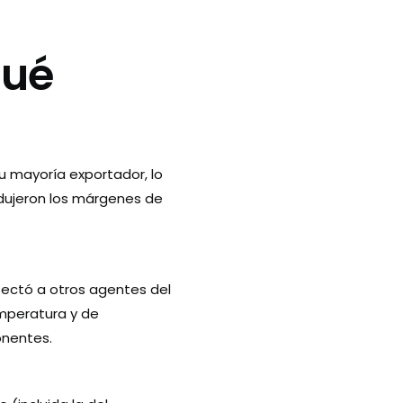
qué
u mayoría exportador, lo
edujeron los márgenes de
fectó a otros agentes del
emperatura y de
onentes.