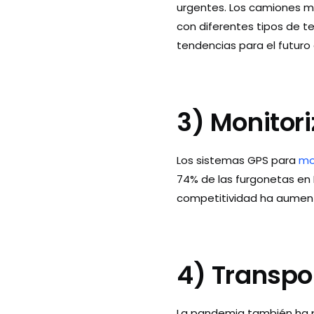
urgentes. Los camiones mu
con diferentes tipos de t
tendencias para el futuro 
3) Monitor
Los sistemas GPS para
mon
74% de las furgonetas en E
competitividad ha aument
4) Transpo
La pandemia también ha p