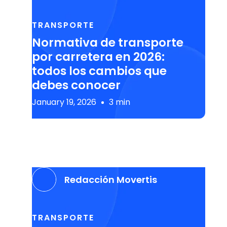
TRANSPORTE
Normativa de transporte
por carretera en 2026:
todos los cambios que
debes conocer
January 19, 2026
3 min
Redacción Movertis
TRANSPORTE