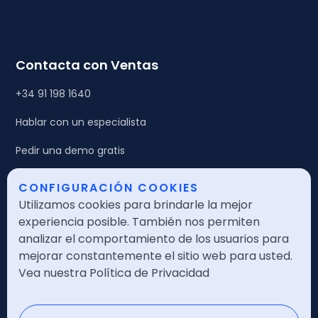
Contacta con Ventas
+34 91 198 1640
Hablar con un especialista
Pedir una demo gratis
CONFIGURACIÓN COOKIES
Legales
Utilizamos cookies para brindarle la mejor
Política de calidad
experiencia posible. También nos permiten
analizar el comportamiento de los usuarios para
Política de seguridad
mejorar constantemente el sitio web para usted.
Vea nuestra Política de Privacidad
Política de privacidad
Nota legal